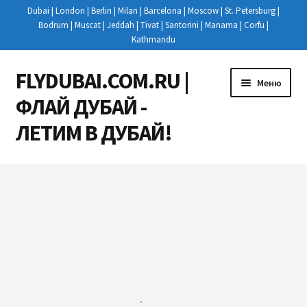
Dubai | London | Berlin | Milan | Barcelona | Moscow | St. Petersburg |
Bodrum | Muscat | Jeddah | Tivat | Santorini | Manama | Corfu |
Kathmandu
FLYDUBAI.COM.RU |
Перейти
Перейти
Меню
к
к
ФЛАЙ ДУБАЙ -
навигации
содержимому
ЛЕТИМ В ДУБАЙ!
Развер
РЕЙСЫ
вложен
меню
КУПИТЬ АВИАБИЛЕТЫ
НОВОСТИ
РЕГИСТРАЦИЯ НА РЕЙС