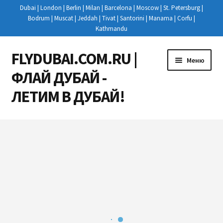
Dubai | London | Berlin | Milan | Barcelona | Moscow | St. Petersburg |
Bodrum | Muscat | Jeddah | Tivat | Santorini | Manama | Corfu |
Kathmandu
FLYDUBAI.COM.RU |
Перейти
Перейти
Меню
к
к
ФЛАЙ ДУБАЙ -
навигации
содержимому
ЛЕТИМ В ДУБАЙ!
Развер
РЕЙСЫ
вложен
меню
КУПИТЬ АВИАБИЛЕТЫ
НОВОСТИ
РЕГИСТРАЦИЯ НА РЕЙС