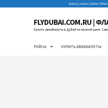
Dubai | London | Berlin | Mila
FLYDUBAI.COM.RU | ФЛ
Перейти
Перейти
к
к
Купить авиабилеты в Дубай по низкой цене. Сам
навигации
содержимому
РЕЙСЫ
КУПИТЬ АВИАБИЛЕТЫ