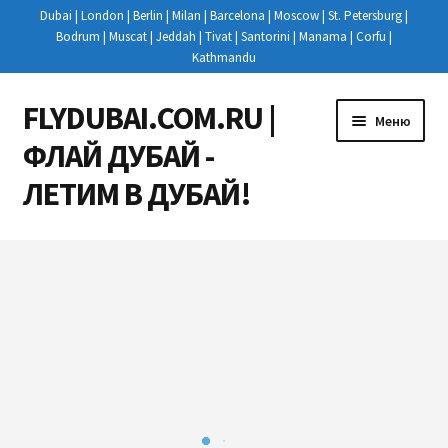
Dubai | London | Berlin | Milan | Barcelona | Moscow | St. Petersburg |
Bodrum | Muscat | Jeddah | Tivat | Santorini | Manama | Corfu |
Kathmandu
FLYDUBAI.COM.RU |
Перейти
Перейти
Меню
к
к
ФЛАЙ ДУБАЙ -
навигации
содержимому
ЛЕТИМ В ДУБАЙ!
Развер
РЕЙСЫ
вложен
меню
КУПИТЬ АВИАБИЛЕТЫ
НОВОСТИ
РЕГИСТРАЦИЯ НА РЕЙС