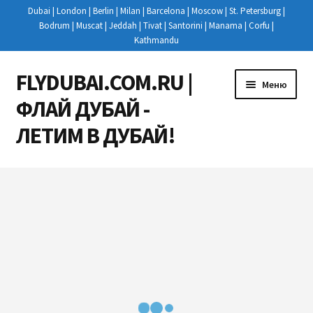
Dubai | London | Berlin | Milan | Barcelona | Moscow | St. Petersburg |
Bodrum | Muscat | Jeddah | Tivat | Santorini | Manama | Corfu |
Kathmandu
FLYDUBAI.COM.RU |
Перейти
Перейти
Меню
к
к
ФЛАЙ ДУБАЙ -
навигации
содержимому
ЛЕТИМ В ДУБАЙ!
Развер
РЕЙСЫ
вложен
меню
КУПИТЬ АВИАБИЛЕТЫ
НОВОСТИ
РЕГИСТРАЦИЯ НА РЕЙС