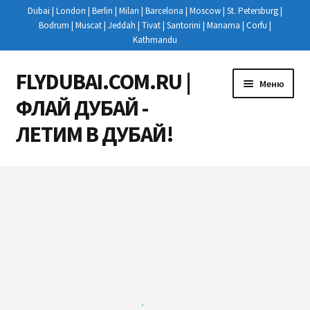
Dubai | London | Berlin | Milan | Barcelona | Moscow | St. Petersburg |
Bodrum | Muscat | Jeddah | Tivat | Santorini | Manama | Corfu |
Kathmandu
FLYDUBAI.COM.RU |
Перейти
Перейти
Меню
к
к
ФЛАЙ ДУБАЙ -
навигации
содержимому
ЛЕТИМ В ДУБАЙ!
Развер
РЕЙСЫ
вложен
меню
КУПИТЬ АВИАБИЛЕТЫ
НОВОСТИ
РЕГИСТРАЦИЯ НА РЕЙС