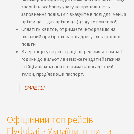
зверніть особливу увагу на правильність
заповнення полів. Ім’я вказуйте в полі для імені, а
прізвище — для прізвища (це дуже важливо!)
Сплатіть квиток, отримаєте інформацію на
вказаний при бронюванні адресу електронної
пошти.
В аеропорту на реєстрації перед вильотом за 2
години до вильоту ви зможете здати багаж на
стійці авіакомпанії і отримати посадковий
талон, пред’явивши паспорт.
БИЛЕТЫ
Офіційний топ рейсів
Flydubai з України, ціни на