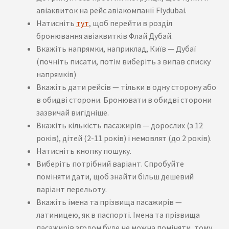
авіаквиток на рейс авіакомпанії Flydubai.
Натисніть
тут
, щоб перейти в розділ
бронювання авіаквитків Флай Дубай.
Вкажіть напрямки, наприклад, Київ — Дубаї
(почніть писати, потім виберіть з випав списку
напрямків)
Вкажіть дати рейсів — тільки в одну сторону або
в обидві сторони. Бронювати в обидві сторони
зазвичай вигідніше.
Вкажіть кількість пасажирів — дорослих (з 12
років), дітей (2-11 років) і немовлят (до 2 років).
Натисніть кнопку пошуку.
Виберіть потрібний варіант. Спробуйте
поміняти дати, щоб знайти більш дешевий
варіант перельоту.
Вкажіть імена та прізвища пасажирів —
латиницею, як в паспорті. Імена та прізвища
пасажирів згодом буде не можна поміняти, тому