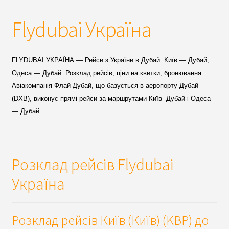
Flydubai Україна
FLYDUBAI
УКРАЇНА — Рейси з України в Дубай: Київ — Дубай,
Одеса — Дубай. Розклад рейсів, ціни на квитки, бронювання.
Авіакомпанія Флай Дубай, що базується в аеропорту Дубай
(DXB), виконує прямі рейси за маршрутами Київ -Дубай і Одеса
— Дубай.
Розклад
рейсів Flydubai
Україна
Розклад
рейсів
Київ (Київ) (KBP) до