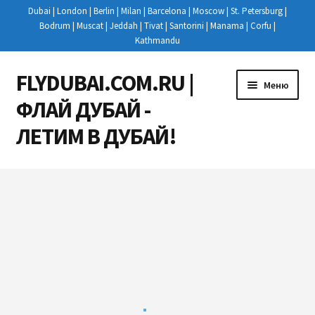
Dubai | London | Berlin | Milan | Barcelona | Moscow | St. Petersburg |
Bodrum | Muscat | Jeddah | Tivat | Santorini | Manama | Corfu |
Kathmandu
FLYDUBAI.COM.RU |
Перейти
Перейти
Меню
к
к
ФЛАЙ ДУБАЙ -
навигации
содержимому
ЛЕТИМ В ДУБАЙ!
Развер
РЕЙСЫ
вложен
меню
КУПИТЬ АВИАБИЛЕТЫ
НОВОСТИ
РЕГИСТРАЦИЯ НА РЕЙС