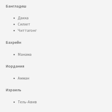
Бангладеш
Дакка
Силхет
Читтагонг
Бахрейн
Манама
Иордания
Амман
Израиль
Тель-Авив