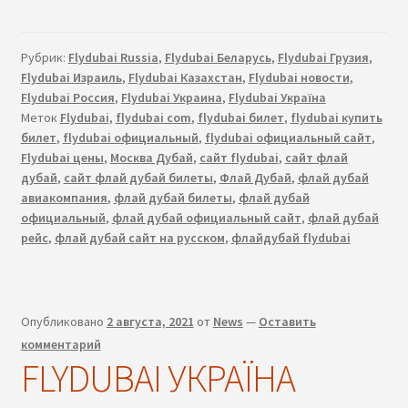
НА
ВЕСЕННЕ-
ЛЕТНИЙ
Рубрик:
Flydubai Russia
,
Flydubai Беларусь
,
Flydubai Грузия
,
ПЕРИОД
Flydubai Израиль
,
Flydubai Казахстан
,
Flydubai новости
,
Flydubai Россия
,
Flydubai Украина
,
Flydubai Україна
Меток
Flydubai
,
flydubai com
,
flydubai билет
,
flydubai купить
билет
,
flydubai официальный
,
flydubai официальный сайт
,
Flydubai цены
,
Москва Дубай
,
сайт flydubai
,
сайт флай
дубай
,
сайт флай дубай билеты
,
Флай Дубай
,
флай дубай
авиакомпания
,
флай дубай билеты
,
флай дубай
официальный
,
флай дубай официальный сайт
,
флай дубай
рейс
,
флай дубай сайт на русском
,
флайдубай flydubai
Опубликовано
2 августа, 2021
от
News
—
Оставить
комментарий
FLYDUBAI УКРАЇНА