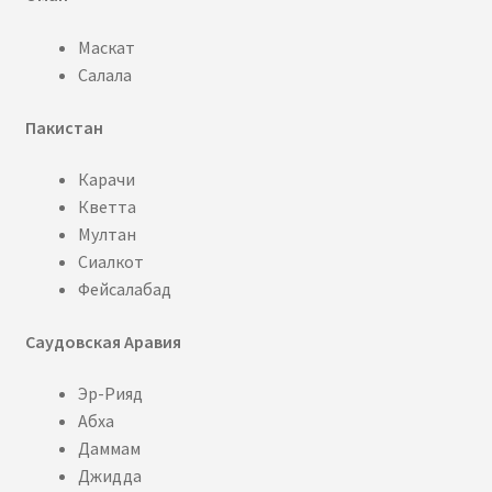
Маскат
Салала
Пакистан
Карачи
Кветта
Мултан
Сиалкот
Фейсалабад
Саудовская Аравия
Эр-Рияд
Абха
Даммам
Джидда