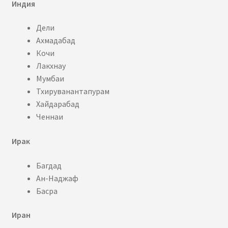
Индия
Дели
Ахмадабад
Кочи
Лакхнау
Мумбаи
Тхируванантапурам
Хайдарабад
Ченнаи
Ирак
Багдад
Ан-Наджаф
Басра
Иран